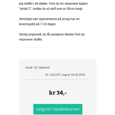
jeg stoffet i ett stykke. Hvis du for eksempel kjøper
"antall 2", mottar du et stoff som er 50cm langt.
Vennligst vær oppmerksom på at jeg har en
leveringstid på 7-10 dager.
Vanlig angrerett: du får pengene tilbake hvis du
returnerer stoffet.
Antall: 18 |
Materiell
ID: 1181370 | lagt til: 04.05.2026
kr
34,-