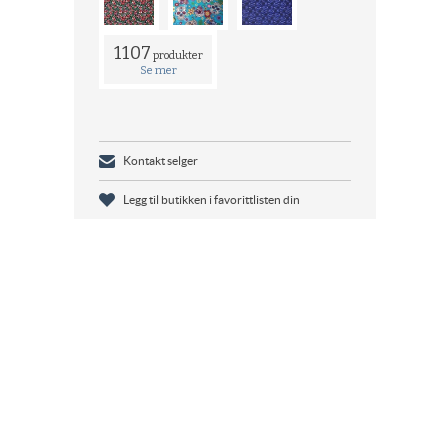
1107
produkter
Se mer
Kontakt selger
Legg til butikken i favorittlisten din