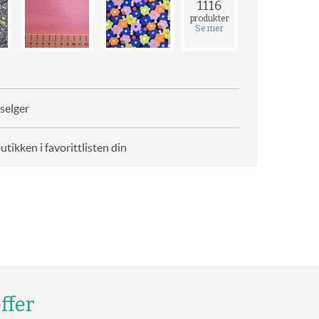
1116
produkter
Se mer
selger
butikken i favorittlisten din
ffer