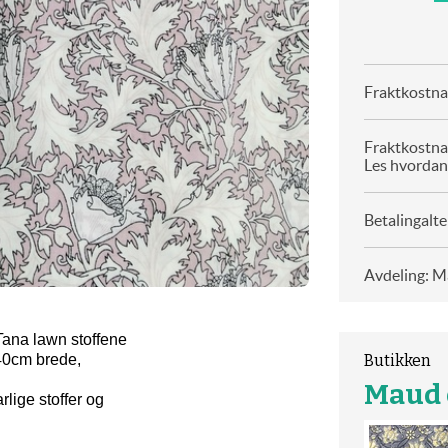
Fraktkostnad
Fraktkostna
Les hvordan
Betalingalte
Avdeling: Ma
Tana lawn stoffene
140cm brede,
Butikken
Maud o
rlige stoffer og