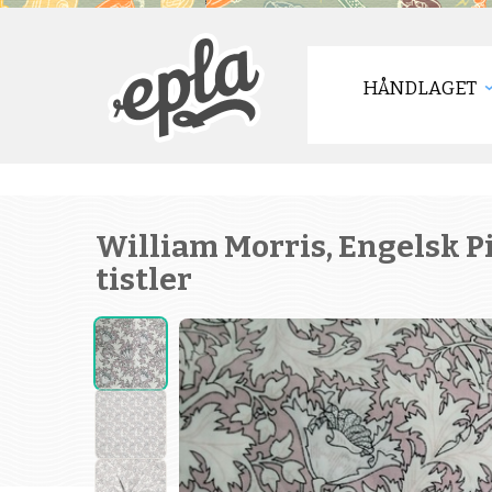
HÅNDLAGET
William Morris, Engelsk P
tistler