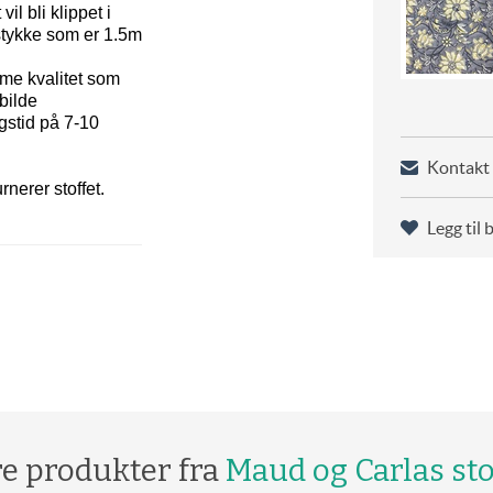
il bli klippet i
stykke som er 1.5m
me kvalitet som
bilde
gstid på 7-10
Kontakt 
rnerer stoffet.
Legg til 
re produkter fra
Maud og Carlas sto