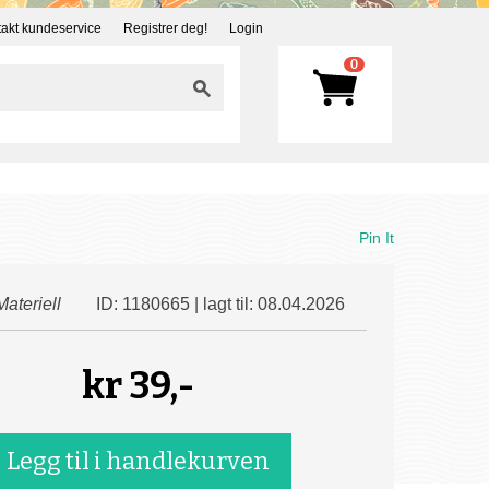
akt kundeservice
Registrer deg!
Login
0
Pin It
Materiell
ID: 1180665 | lagt til: 08.04.2026
kr
39,-