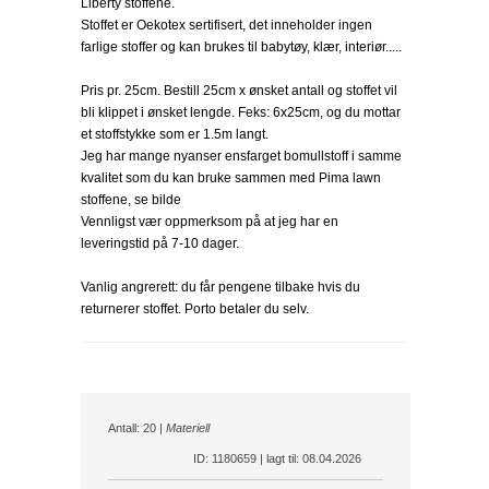
Liberty stoffene.
Stoffet er Oekotex sertifisert, det inneholder ingen
farlige stoffer og kan brukes til babytøy, klær, interiør.....
Pris pr. 25cm. Bestill 25cm x ønsket antall og stoffet vil
bli klippet i ønsket lengde. Feks: 6x25cm, og du mottar
et stoffstykke som er 1.5m langt.
Jeg har mange nyanser ensfarget bomullstoff i samme
kvalitet som du kan bruke sammen med Pima lawn
stoffene, se bilde
Vennligst vær oppmerksom på at jeg har en
leveringstid på 7-10 dager.
Vanlig angrerett: du får pengene tilbake hvis du
returnerer stoffet. Porto betaler du selv.
Antall: 20 |
Materiell
ID: 1180659 | lagt til: 08.04.2026