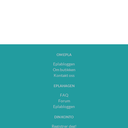
OM EPLA
Eplabloggen
Om butikken
Kontakt oss
EPLAHAGEN
FAQ
Forum
Eplabloggen
DIN KONTO
Registrer deg!