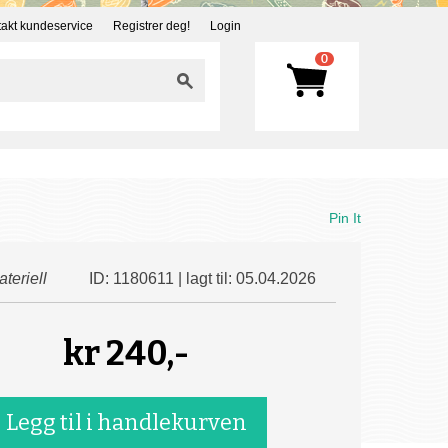
akt kundeservice
Registrer deg!
Login
0
Pin It
teriell
ID: 1180611 | lagt til: 05.04.2026
kr
240,-