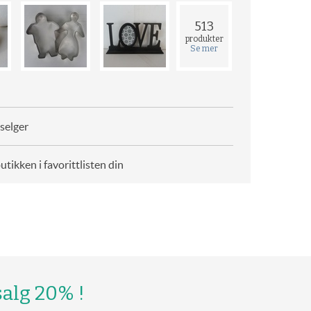
513
produkter
Se mer
selger
butikken i favorittlisten din
alg 20% !