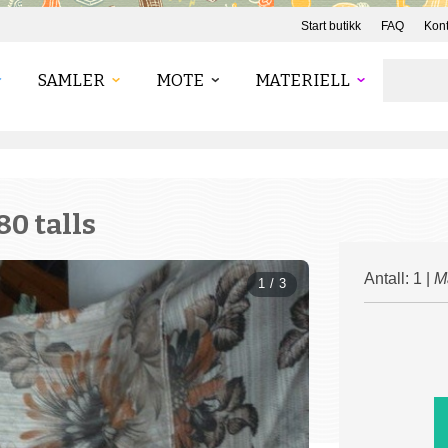
Start butikk
FAQ
Kont
SAMLER
MOTE
MATERIELL
80 talls
Antall: 1 |
Ma
1 / 3