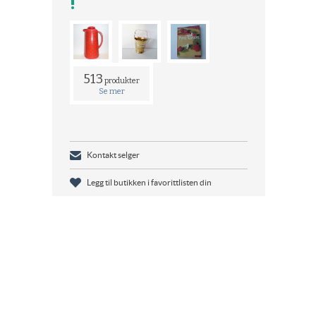
!
513
produkter
Se mer
Kontakt selger
Legg til butikken i favorittlisten din