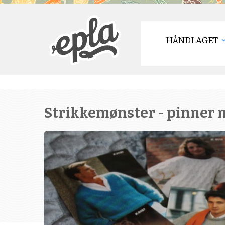
HÅNDLAGET
Strikkemønster - pinner nr