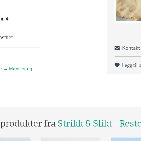
r. 4
asthet
Kontakt 
Legg til 
r
→
Mønster og
 produkter fra
Strikk & Slikt - Rest