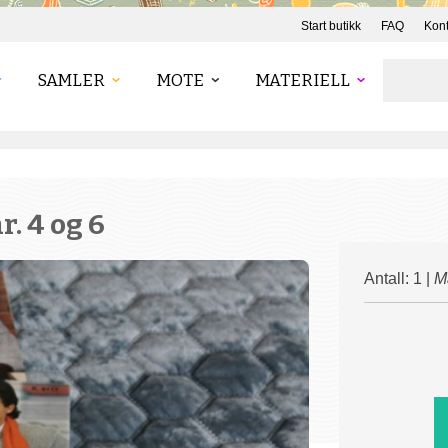
Start butikk
FAQ
Kont
SAMLER
MOTE
MATERIELL
. 4 og 6
Antall: 1 |
Ma