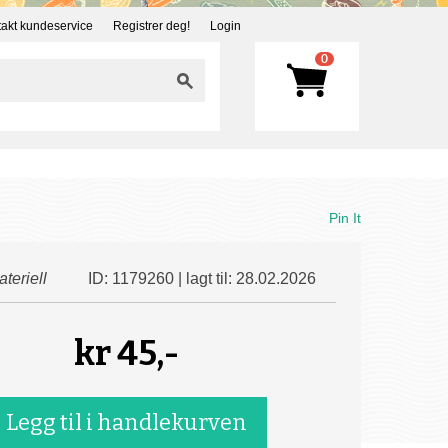
akt kundeservice
Registrer deg!
Login
0
Pin It
teriell
ID: 1179260 | lagt til: 28.02.2026
kr
45,-