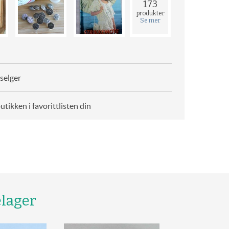
173
produkter
Se mer
selger
butikken i favorittlisten din
elager