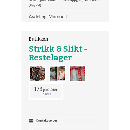
(PayPal)
Avdeling: Materiell
Butikken
Strikk & Slikt -
Restelager
173
produkter
Se mer
Kontakt selger