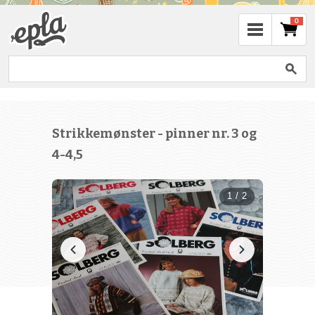
0
Strikkemønster - pinner nr. 3 og
4-4,5
1 / 2