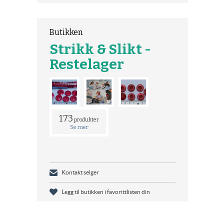
Butikken
Strikk & Slikt -
Restelager
173
produkter
Se mer
Kontakt selger
Legg til butikken i favorittlisten din