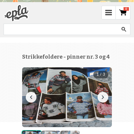
0
Strikkefoldere - pinner nr. 3 og 4
1 / 3