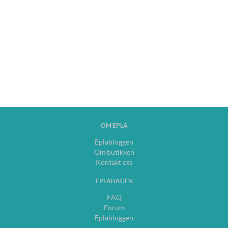
OM EPLA
Eplabloggen
Om butikken
Kontakt oss
EPLAHAGEN
FAQ
Forum
Eplabloggen