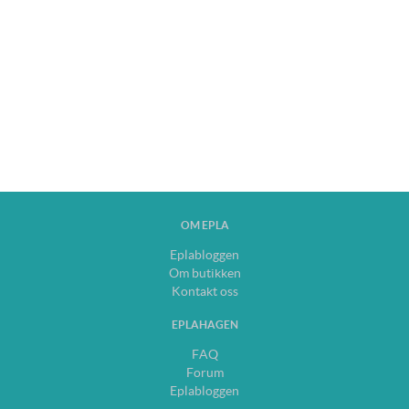
OM EPLA
Eplabloggen
Om butikken
Kontakt oss
EPLAHAGEN
FAQ
Forum
Eplabloggen