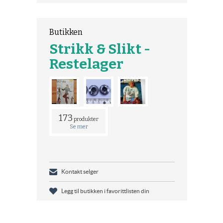
Butikken
Strikk & Slikt -
Restelager
173
produkter
Se mer
Kontakt selger
Legg til butikken i favorittlisten din