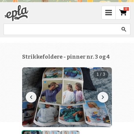
0
Strikkefoldere - pinner nr. 3 og 4
1 / 3