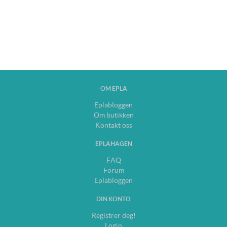
OM EPLA
Eplabloggen
Om butikken
Kontakt oss
EPLAHAGEN
FAQ
Forum
Eplabloggen
DIN KONTO
Registrer deg!
Login