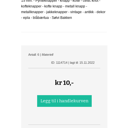
15 mm. - Pynteknapper - knapp - kofte - celtic knot -
kofteknapper - kofte knapp - metall knapp -
metallknapper - jakkeknapper - vintage - antikk - dekor
- epla - blåbærtua - Sølvi Bakken
Antall: 6 |
Materiell
ID: 1114714 | lagt til: 15.11.2022
kr
10,-