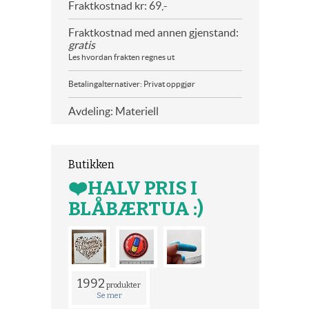
Fraktkostnad kr: 69,-
Fraktkostnad med annen gjenstand:
gratis
Les hvordan frakten regnes ut
Betalingalternativer: Privat oppgjør
Avdeling: Materiell
Butikken
❤️HALV PRIS I
BLÅBÆRTUA :)
1992
produkter
Se mer