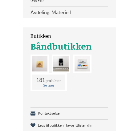
(PayPal)
Avdeling: Materiell
Butikken
Båndbutikken
181
produkter
Se mer
Kontakt selger
Legg til butikken i favorittlisten din