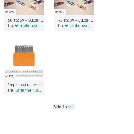
kr 125,-
kr 150,-
50 stk Sy - Quilte klyper
75 stk Sy - Quilte klyper
fra
❤️Liljekonvall
fra
❤️Liljekonvall
kr 325,-
ImpressArt stempler
fra
Karianne Klausen
Side 1 av 1.