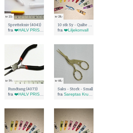
kr 23,-
kr 28,-
10 stk Sy - Quilte klyper
Sprettekniv (4041)
fra
❤️HALV PRIS I BLÅBÆRTUA :)
fra
❤️Liljekonvall
kr 59,-
kr 68,-
Rundtang (4073)
Saks - Stork - Small
fra
❤️HALV PRIS I BLÅBÆRTUA :)
fra
Sareptas Krukke