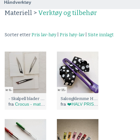
Håndverktøy
Materiell >
Verktøy og tilbehør
Sorter etter
Pris lav-høy
|
Pris høy-lav
|
Siste innlagt
kr 6,-
kr 15,-
- Skalpell blader Nr. 11.
Salongklemme Hvit (Noe misfarget) SALG! (4341)
fra
Crocus - materiell
fra
❤️HALV PRIS I BLÅBÆRTUA :)