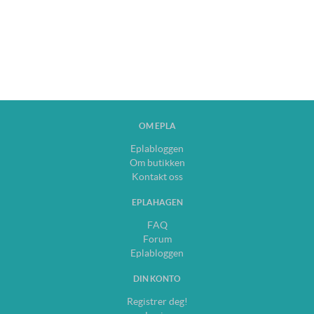
OM EPLA
Eplabloggen
Om butikken
Kontakt oss
EPLAHAGEN
FAQ
Forum
Eplabloggen
DIN KONTO
Registrer deg!