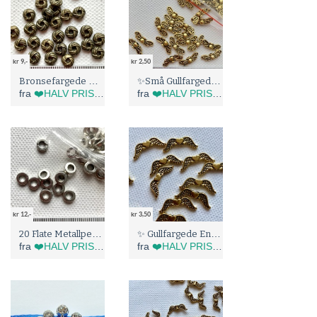
kr 9,-
kr 2,50
Bronsefargede Metallperler (5144)
✨Små Gullfargede Englevinger (8093)
fra
❤️HALV PRIS I BLÅBÆRTUA :)
fra
❤️HALV PRIS I BLÅBÆRTUA :)
kr 12,-
kr 3,50
20 Flate Metallperler (5274)
✨ Gullfargede Englevinger med hjerte (8157)
fra
❤️HALV PRIS I BLÅBÆRTUA :)
fra
❤️HALV PRIS I BLÅBÆRTUA :)