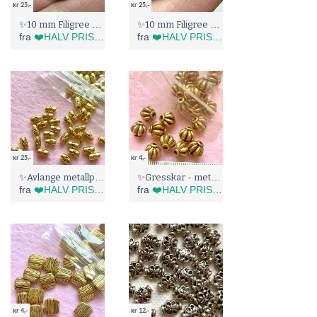
kr 25,-
kr 25,-
✨10 mm Filigree Rhinestone Perler (5192)
✨10 mm Filigree Rhinestone Perler (5191)
fra
❤️HALV PRIS I BLÅBÆRTUA :)
fra
❤️HALV PRIS I BLÅBÆRTUA :)
kr 25,-
kr 4,-
✨Avlange metallperler (5182)
✨Gresskar - metallperle (5181)
fra
❤️HALV PRIS I BLÅBÆRTUA :)
fra
❤️HALV PRIS I BLÅBÆRTUA :)
kr 4,-
kr 12,-