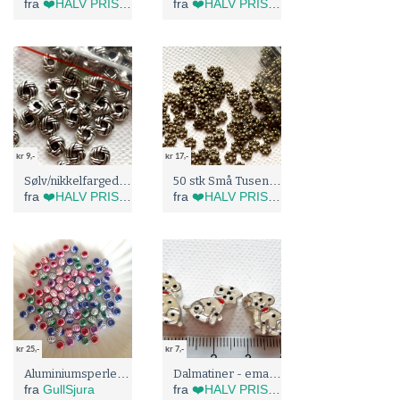
fra
❤️HALV PRIS I BLÅBÆRTUA :)
fra
❤️HALV PRIS I BLÅBÆRTUA :)
kr 9,-
kr 17,-
Sølv/nikkelfargede Metallperler (5143)
50 stk Små Tusenfryd Metallperler (5139)
fra
❤️HALV PRIS I BLÅBÆRTUA :)
fra
❤️HALV PRIS I BLÅBÆRTUA :)
kr 25,-
kr 7,-
Aluminiumsperlemix
Dalmatiner - emaljeperle (5129)
fra
GullSjura
fra
❤️HALV PRIS I BLÅBÆRTUA :)