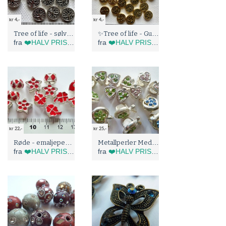
kr 4,-
kr 4,-
Tree of life - sølvfargede Metallperler (5273)
✨Tree of life - Gullfargede Metallperler (5272)
fra
❤️HALV PRIS I BLÅBÆRTUA :)
fra
❤️HALV PRIS I BLÅBÆRTUA :)
kr 22,-
kr 25,-
Røde - emaljeperler (5025)
Metallperler Med Krystaller (5027)
fra
❤️HALV PRIS I BLÅBÆRTUA :)
fra
❤️HALV PRIS I BLÅBÆRTUA :)