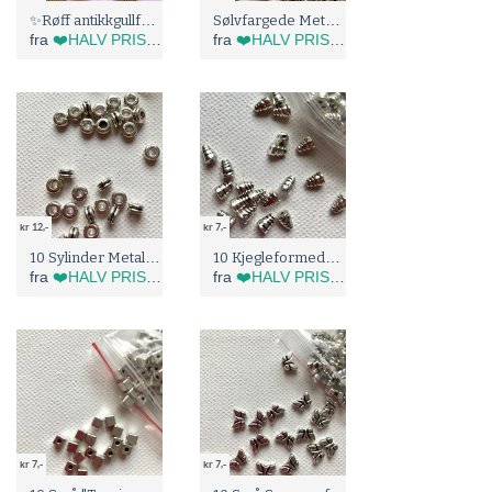
✨Røff antikkgullfarget perle (5178)
Sølvfargede Metallperler (5184)
fra
❤️HALV PRIS I BLÅBÆRTUA :)
fra
❤️HALV PRIS I BLÅBÆRTUA :)
kr 12,-
kr 7,-
10 Sylinder Metallperler (5155)
10 Kjegleformede Metallperler (5154)
fra
❤️HALV PRIS I BLÅBÆRTUA :)
fra
❤️HALV PRIS I BLÅBÆRTUA :)
kr 7,-
kr 7,-