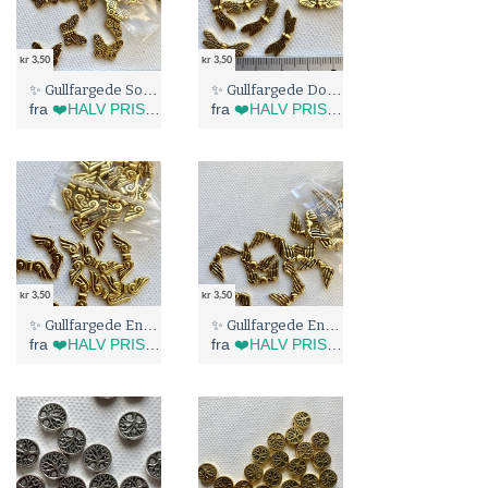
kr 3,50
kr 3,50
✨ Gullfargede Sommerfugler/Englevinger (8148)
✨ Gullfargede Doble Englevinger (8147)
fra
❤️HALV PRIS I BLÅBÆRTUA :)
fra
❤️HALV PRIS I BLÅBÆRTUA :)
kr 3,50
kr 3,50
✨ Gullfargede Englevinger (8145)
✨ Gullfargede Englevinger Med Hjerte (8144)
fra
❤️HALV PRIS I BLÅBÆRTUA :)
fra
❤️HALV PRIS I BLÅBÆRTUA :)