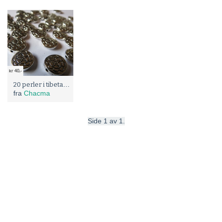
kr 40,-
20 perler i tibetansk sølv
fra
Chacma
Side 1 av 1.