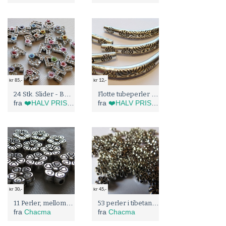
kr 85,-
kr 12,-
24 Stk. Slider - Bokstaver (5098)
Flotte tubeperler (5042)
fra
❤️HALV PRIS I BLÅBÆRTUA :)
fra
❤️HALV PRIS I BLÅBÆRTUA :)
kr 30,-
kr 45,-
11 Perler, mellomdeler, 1 cm
53 perler i tibetansk sølv
fra
Chacma
fra
Chacma