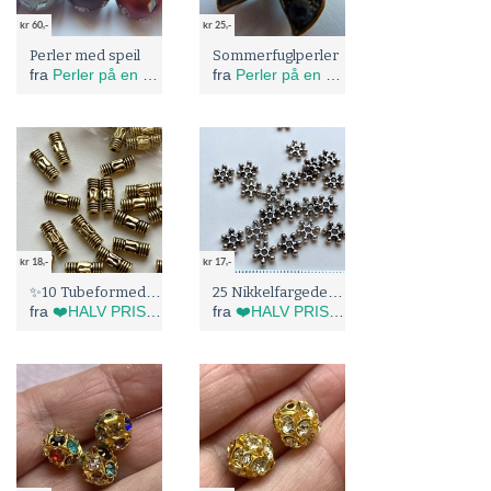
kr 60,-
kr 25,-
Perler med speil
Sommerfuglperler
fra
Perler på en snor
fra
Perler på en snor
kr 18,-
kr 17,-
✨10 Tubeformede Metallperler (5205)
25 Nikkelfargede Tusenfryd Perler (5199)
fra
❤️HALV PRIS I BLÅBÆRTUA :)
fra
❤️HALV PRIS I BLÅBÆRTUA :)