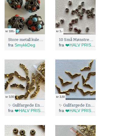
kr 100,-
kr 5,-
Store metall kuler med glassteiner
10 Små Mønstrede Metallperler (5153)
fra
SmykkDeg
fra
❤️HALV PRIS I BLÅBÆRTUA :)
kr 3,50
kr 3,50
✨ Gullfargede Englevinger (8146)
✨ Gullfargede Englevinger (8156)
fra
❤️HALV PRIS I BLÅBÆRTUA :)
fra
❤️HALV PRIS I BLÅBÆRTUA :)