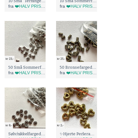
10 Små "Terninger" Metallperler (5152)
10 Små Sommerfugler Metallperler (5151)
fra
❤️HALV PRIS I BLÅBÆRTUA :)
fra
❤️HALV PRIS I BLÅBÆRTUA :)
kr 23,-
kr 25,-
50 Små Sommerfugler Metallperler (5150)
50 Bronsefargede tubeperler (5149)
fra
❤️HALV PRIS I BLÅBÆRTUA :)
fra
❤️HALV PRIS I BLÅBÆRTUA :)
kr 8,-
kr 2,-
Sølv/nikkelfargede Metallperler (5148)
✨Hjerte Perlerammer - gullfarget (8112)