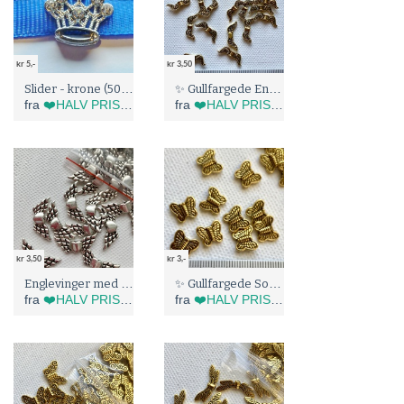
kr 5,-
kr 3,50
Slider - krone (5047)
✨ Gullfargede Englevinger (8155)
fra
❤️HALV PRIS I BLÅBÆRTUA :)
fra
❤️HALV PRIS I BLÅBÆRTUA :)
kr 3,50
kr 3,-
Englevinger med hjerte (8106)
✨ Gullfargede Sommerfugler/Englevinger (8149)
fra
❤️HALV PRIS I BLÅBÆRTUA :)
fra
❤️HALV PRIS I BLÅBÆRTUA :)