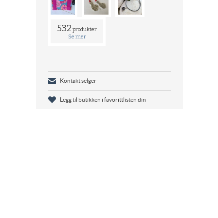
532
produkter
Se mer
Kontakt selger
Legg til butikken i favorittlisten din