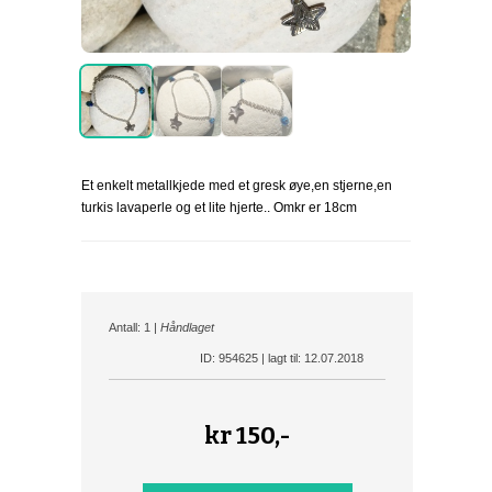
Et enkelt metallkjede med et gresk øye,en stjerne,en
turkis lavaperle og et lite hjerte.. Omkr er 18cm
Antall: 1 |
Håndlaget
ID: 954625 | lagt til: 12.07.2018
kr
150,-