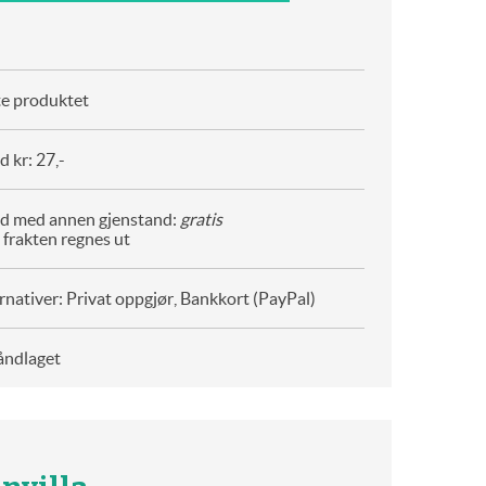
te produktet
 kr: 27,-
d med annen gjenstand:
gratis
 frakten regnes ut
rnativer: Privat oppgjør, Bankkort (PayPal)
åndlaget