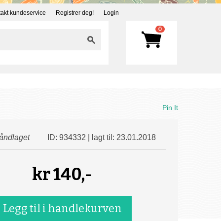
akt kundeservice
Registrer deg!
Login
0
Pin It
åndlaget
ID: 934332 | lagt til: 23.01.2018
kr
140,-