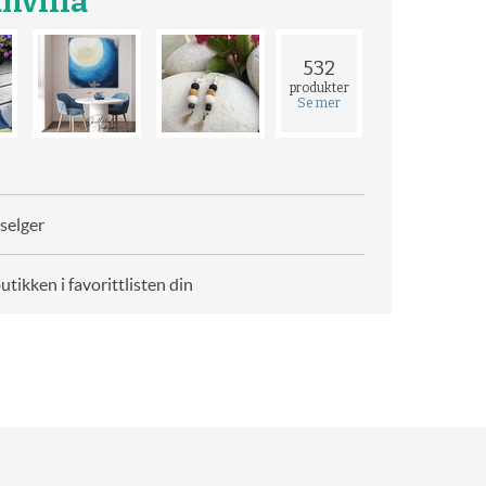
nvilla
532
produkter
Se mer
selger
butikken i favorittlisten din