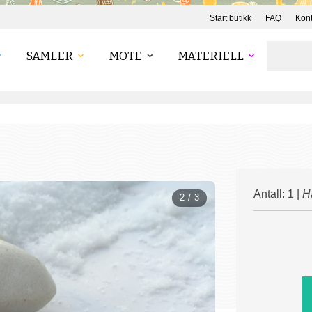
Start butikk
FAQ
Kont
SAMLER
MOTE
MATERIELL
Antall: 1 |
H
2 / 3