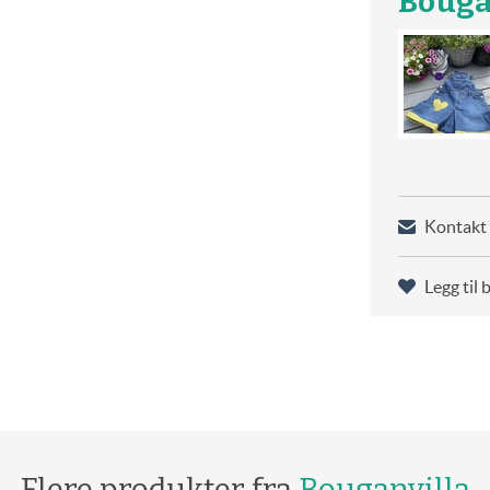
Bouga
Kontakt 
Legg til 
Flere produkter fra
Bouganvilla