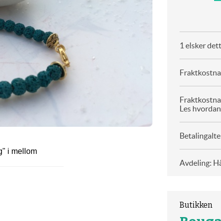
1 elsker det
Fraktkostnad
Fraktkostna
Les hvordan
Betalingalte
g" i mellom
Avdeling: H
Butikken