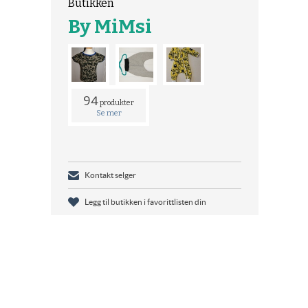
Butikken
By MiMsi
94
produkter
Se mer
Kontakt selger
Legg til butikken i favorittlisten din