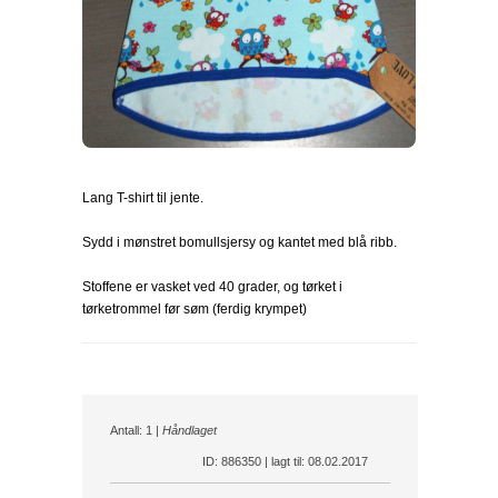
Lang T-shirt til jente.
Sydd i mønstret bomullsjersy og kantet med blå ribb.
Stoffene er vasket ved 40 grader, og tørket i
tørketrommel før søm (ferdig krympet)
Antall: 1 |
Håndlaget
ID: 886350 | lagt til: 08.02.2017