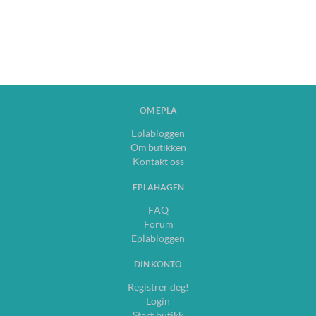
OM EPLA
Eplabloggen
Om butikken
Kontakt oss
EPLAHAGEN
FAQ
Forum
Eplabloggen
DIN KONTO
Registrer deg!
Login
Start butikk