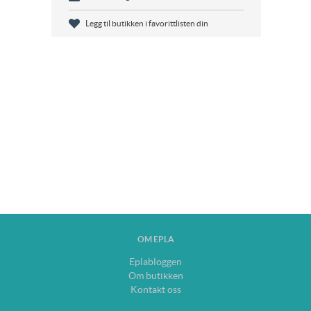
Legg til butikken i favorittlisten din
OM EPLA
Eplabloggen
Om butikken
Kontakt oss