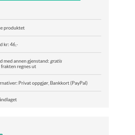
te produktet
 kr: 46,-
d med annen gjenstand:
gratis
 frakten regnes ut
rnativer: Privat oppgjør, Bankkort (PayPal)
åndlaget