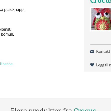
Crocus
sa plastknapp.
blomst,
 bomull.
Kontakt 
il henne
Legg til 
Flere produkter fra
Crocus -