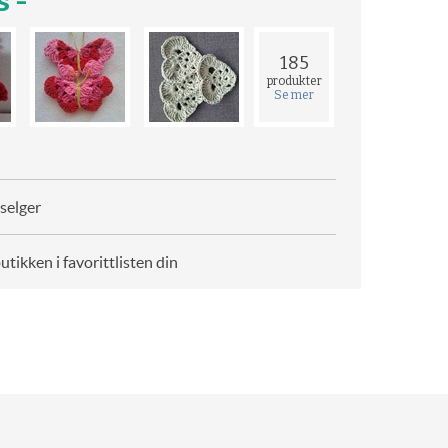
 -
185
produkter
Se mer
selger
butikken i favorittlisten din