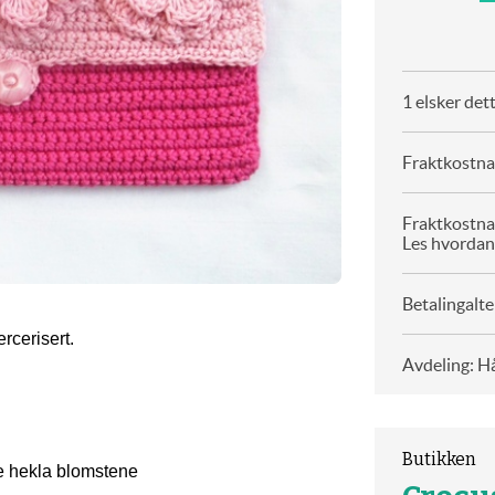
1 elsker det
Fraktkostnad
Fraktkostna
Les hvordan
Betalingalte
rcerisert.
Avdeling: H
Butikken
de hekla blomstene