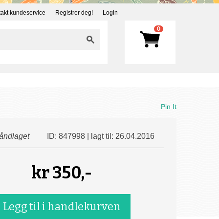
akt kundeservice
Registrer deg!
Login
0
Pin It
åndlaget
ID: 847998 | lagt til: 26.04.2016
kr
350,-