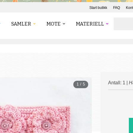
Start butikk
FAQ
Kont
SAMLER
MOTE
MATERIELL
Antall: 1 |
H
1 / 5