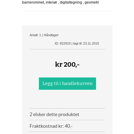
barnerommet, interiør , digitaltegning , geometri
Antall: 1 |
Håndlaget
ID: 822915 | lagt til: 23.11.2015
kr
200,-
2 elsker dette produktet
Fraktkostnad kr: 40,-