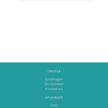
OM EPLA
Eplabloggen
Om butikken
Kontakt oss
EPLAHAGEN
FAQ