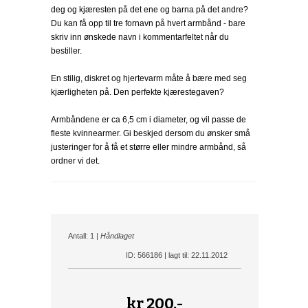
deg og kjæresten på det ene og barna på det andre?
Du kan få opp til tre fornavn på hvert armbånd - bare
skriv inn ønskede navn i kommentarfeltet når du
bestiller.
En stilig, diskret og hjertevarm måte å bære med seg
kjærligheten på. Den perfekte kjærestegaven?
Armbåndene er ca 6,5 cm i diameter, og vil passe de
fleste kvinnearmer. Gi beskjed dersom du ønsker små
justeringer for å få et større eller mindre armbånd, så
ordner vi det.
Antall: 1 |
Håndlaget
ID: 566186 | lagt til: 22.11.2012
kr
200,-