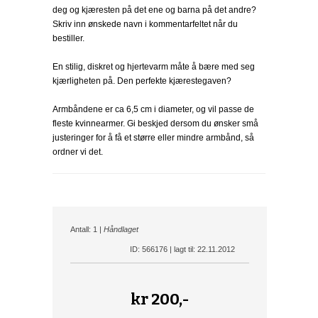
deg og kjæresten på det ene og barna på det andre?
Skriv inn ønskede navn i kommentarfeltet når du
bestiller.
En stilig, diskret og hjertevarm måte å bære med seg
kjærligheten på. Den perfekte kjærestegaven?
Armbåndene er ca 6,5 cm i diameter, og vil passe de
fleste kvinnearmer. Gi beskjed dersom du ønsker små
justeringer for å få et større eller mindre armbånd, så
ordner vi det.
Antall: 1 |
Håndlaget
ID: 566176 | lagt til: 22.11.2012
kr
200,-