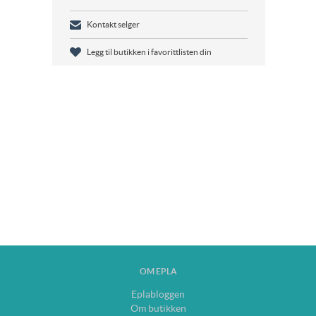
Kontakt selger
Legg til butikken i favorittlisten din
OM EPLA
Eplabloggen
Om butikken