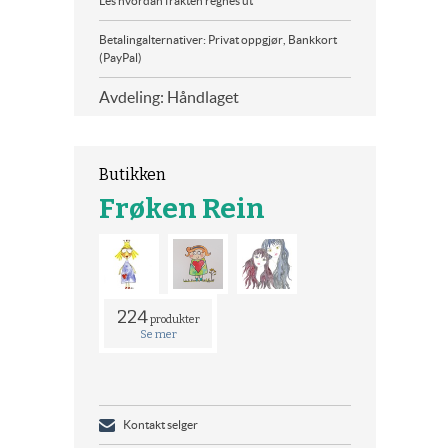
Les hvordan frakten regnes ut
Betalingalternativer: Privat oppgjør, Bankkort
(PayPal)
Avdeling: Håndlaget
Butikken
Frøken Rein
224
produkter
Se mer
Kontakt selger