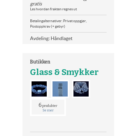
gratis
Les hvordan frakten regnes ut
Betalingalternativer: Privat oppgjør,
Postoppkrav (+ gebyr)
Avdeling: Håndlaget
Butikken
Glass & Smykker
6
produkter
Se mer