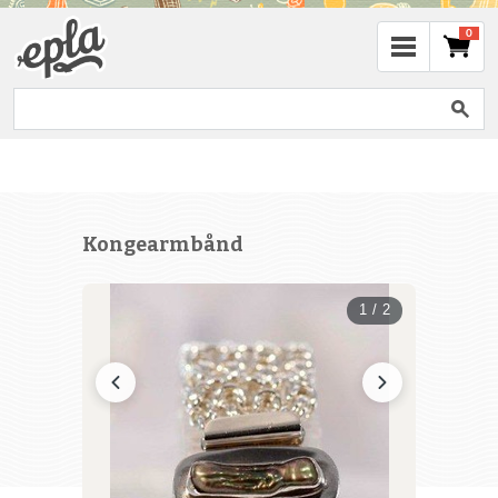
0
Kongearmbånd
1 / 2