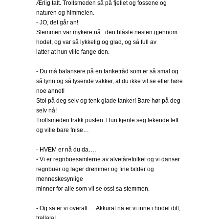
Ærlig talt. Trollsmeden så på fjellet og fossene og
naturen og himmelen.
- JO, det går an!
Stemmen var mykere nå.. den blåste nesten gjennom
hodet, og var så lykkelig og glad, og så full av
latter at hun ville fange den.
- Du må balansere på en tanketråd som er så smal og
så tynn og så lysende vakker, at du ikke vil se eller høre
noe annet!
Stol på deg selv og tenk glade tanker! Bare hør på deg
selv nå!
Trollsmeden trakk pusten. Hun kjente seg lekende lett
og ville bare fnise…
- HVEM er nå du da….
- Vi er regnbuesamlerne av alvetårefolket og vi danser
regnbuer og lager drømmer og fine bilder og
menneskesynlige
minner for alle som vil se oss! sa stemmen.
- Og så er vi overalt…. Akkurat nå er vi inne i hodet ditt,
trallala!