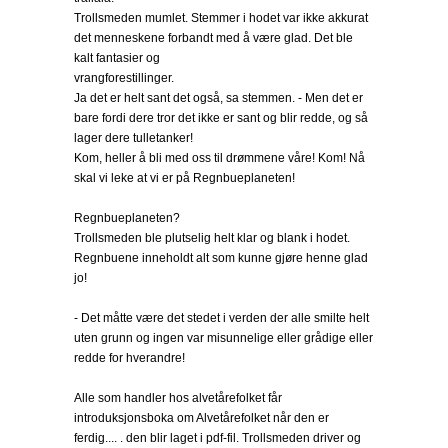
Trollsmeden mumlet. Stemmer i hodet var ikke akkurat
det menneskene forbandt med å være glad. Det ble
kalt fantasier og
vrangforestillinger.
Ja det er helt sant det også, sa stemmen. - Men det er
bare fordi dere tror det ikke er sant og blir redde, og så
lager dere tulletanker!
Kom, heller å bli med oss til drømmene våre! Kom! Nå
skal vi leke at vi er på Regnbueplaneten!
Regnbueplaneten?
Trollsmeden ble plutselig helt klar og blank i hodet.
Regnbuene inneholdt alt som kunne gjøre henne glad
jo!
- Det måtte være det stedet i verden der alle smilte helt
uten grunn og ingen var misunnelige eller grådige eller
redde for hverandre!
Alle som handler hos alvetårefolket får
introduksjonsboka om Alvetårefolket når den er
ferdig.... . den blir laget i pdf-fil. Trollsmeden driver og