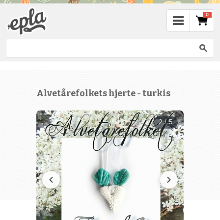
0
Alvetårefolkets hjerte - turkis
2 / 5