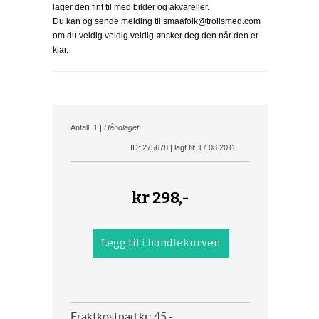
lager den fint til med bilder og akvareller.
Du kan og sende melding til smaafolk@trollsmed.com
om du veldig veldig veldig ønsker deg den når den er
klar.
Antall: 1 |
Håndlaget
ID: 275678 | lagt til: 17.08.2011
kr
298,-
Fraktkostnad kr: 45,-