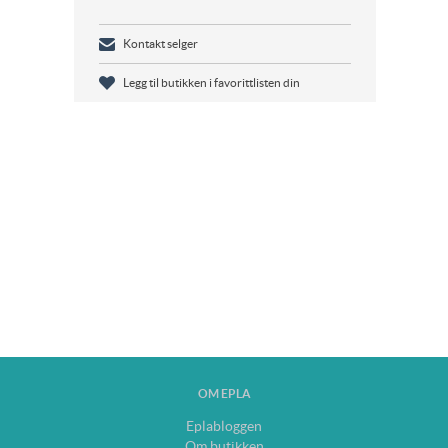
Kontakt selger
Legg til butikken i favorittlisten din
OM EPLA
Eplabloggen
Om butikken