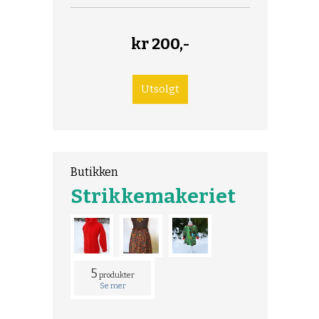
kr
200,-
Butikken
Strikkemakeriet
5
produkter
Se mer