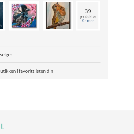
39
produkter
Se mer
selger
butikken i favorittlisten din
t