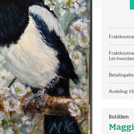
Fraktkostnad
Fraktkostna
Les hvordan
Betalingalte
Avdeling: H
Butikken
Maggi