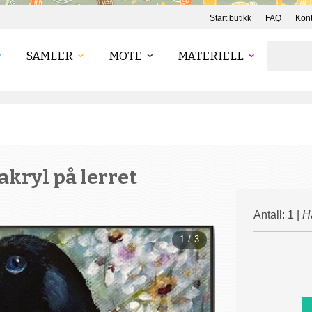
Start butikk
FAQ
Kont
SAMLER
MOTE
MATERIELL
akryl på lerret
Antall: 1 |
H
1 / 3