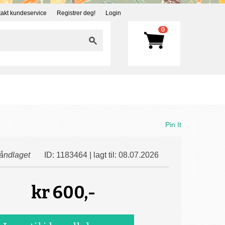
akt kundeservice
Registrer deg!
Login
0
Pin It
åndlaget
ID: 1183464 | lagt til: 08.07.2026
kr
600,-