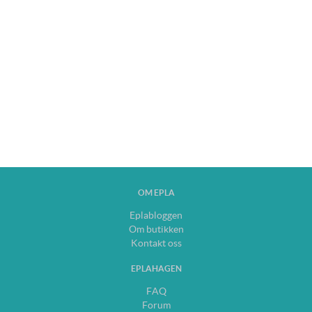
OM EPLA
Eplabloggen
Om butikken
Kontakt oss
EPLAHAGEN
FAQ
Forum