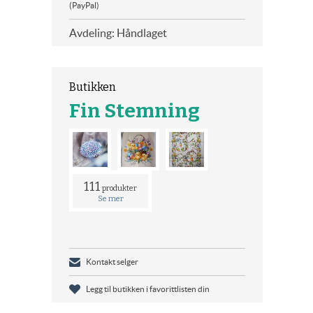
(PayPal)
Avdeling: Håndlaget
Butikken
Fin Stemning
111
produkter
Se mer
Kontakt selger
Legg til butikken i favorittlisten din