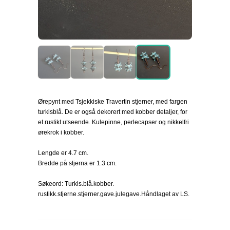
Ørepynt med Tsjekkiske Travertin stjerner, med fargen
turkisblå. De er også dekorert med kobber detaljer, for
et rustikt utseende. Kulepinne, perlecapser og nikkelfri
ørekrok i kobber.
Lengde er 4.7 cm.
Bredde på stjerna er 1.3 cm.
Søkeord: Turkis.blå.kobber.
rustikk.stjerne.stjerner.gave.julegave.Håndlaget av LS.