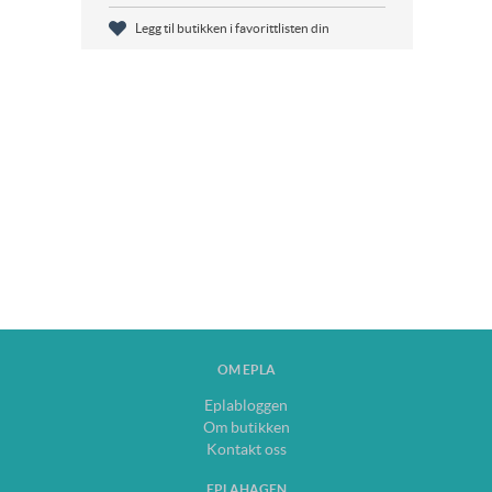
Legg til butikken i favorittlisten din
OM EPLA
Eplabloggen
Om butikken
Kontakt oss
EPLAHAGEN