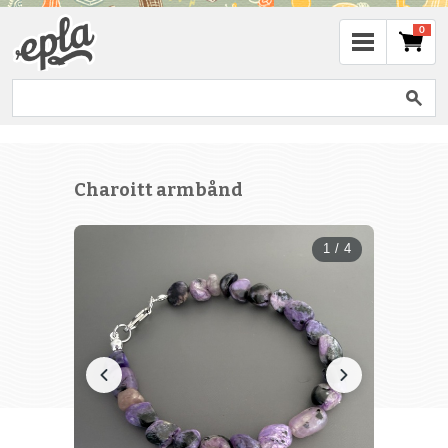
0
Charoitt armbånd
1 / 4