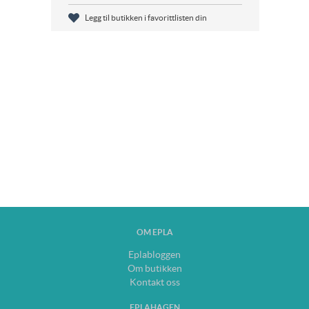
Legg til butikken i favorittlisten din
OM EPLA
Eplabloggen
Om butikken
Kontakt oss
EPLAHAGEN