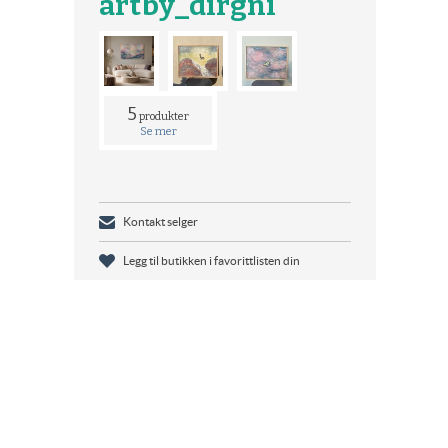
artby_dirgni
5
produkter
Se mer
Kontakt selger
Legg til butikken i favorittlisten din