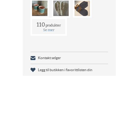
110
produkter
Se mer
Kontakt selger
Legg til butikken i favorittlisten din