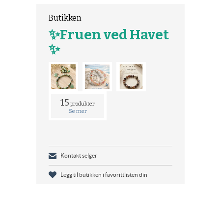
Butikken
✨Fruen ved Havet
✨
15
produkter
Se mer
Kontakt selger
Legg til butikken i favorittlisten din