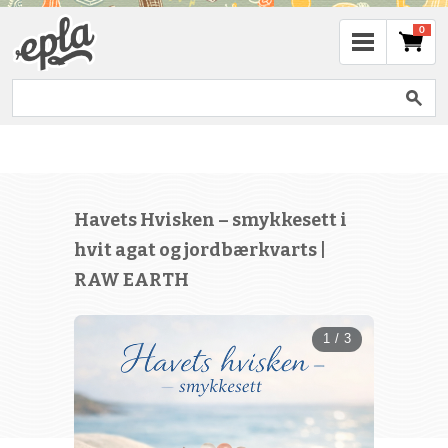
0
Havets Hvisken – smykkesett i
hvit agat og jordbærkvarts |
RAW EARTH
1 / 3