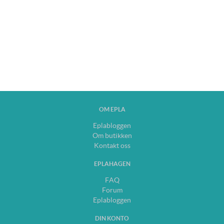
OM EPLA
Eplabloggen
Om butikken
Kontakt oss
EPLAHAGEN
FAQ
Forum
Eplabloggen
DIN KONTO