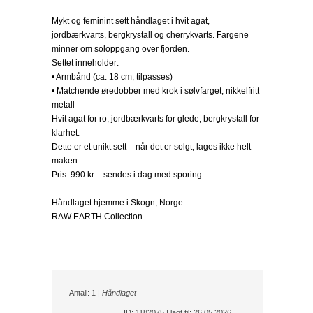
Mykt og feminint sett håndlaget i hvit agat,
jordbærkvarts, bergkrystall og cherrykvarts. Fargene
minner om soloppgang over fjorden.
Settet inneholder:
• Armbånd (ca. 18 cm, tilpasses)
• Matchende øredobber med krok i sølvfarget, nikkelfritt
metall
Hvit agat for ro, jordbærkvarts for glede, bergkrystall for
klarhet.
Dette er et unikt sett – når det er solgt, lages ikke helt
maken.
Pris: 990 kr – sendes i dag med sporing
Håndlaget hjemme i Skogn, Norge.
RAW EARTH Collection
Antall: 1 |
Håndlaget
ID: 1182075 | lagt til: 26.05.2026