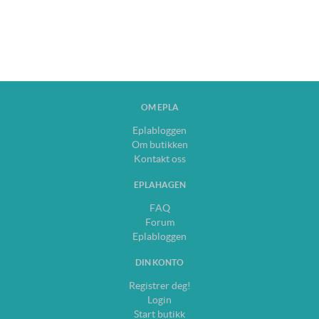
OM EPLA
Eplabloggen
Om butikken
Kontakt oss
EPLAHAGEN
FAQ
Forum
Eplabloggen
DIN KONTO
Registrer deg!
Login
Start butikk