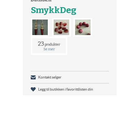
SmykkDeg
23
produkter
Se mer
Kontakt selger
Legg til butikken i favorittlisten din