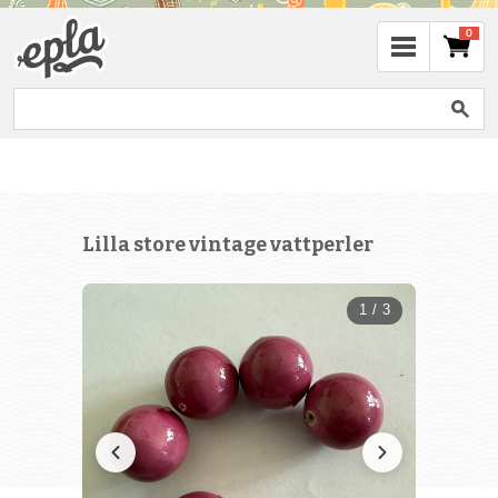
0
Lilla store vintage vattperler
1 / 3