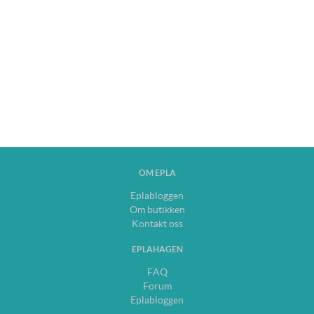
OM EPLA
Eplabloggen
Om butikken
Kontakt oss
EPLAHAGEN
FAQ
Forum
Eplabloggen