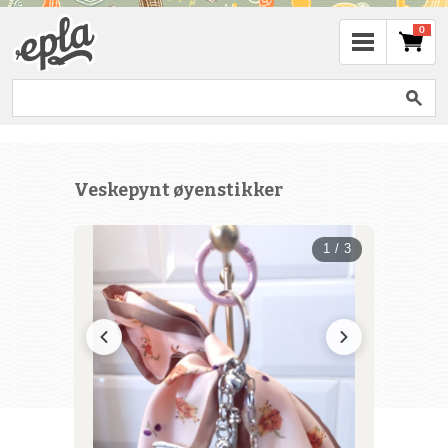
0
Veskepynt øyenstikker
1 / 3