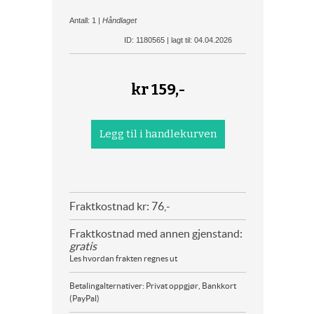
Antall: 1 |
Håndlaget
ID: 1180565 | lagt til: 04.04.2026
kr
159,-
Fraktkostnad kr: 76,-
Fraktkostnad med annen gjenstand:
gratis
Les hvordan frakten regnes ut
Betalingalternativer: Privat oppgjør, Bankkort
(PayPal)