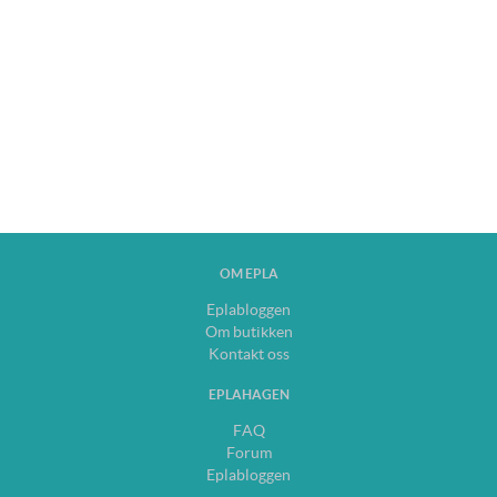
OM EPLA
Eplabloggen
Om butikken
Kontakt oss
EPLAHAGEN
FAQ
Forum
Eplabloggen