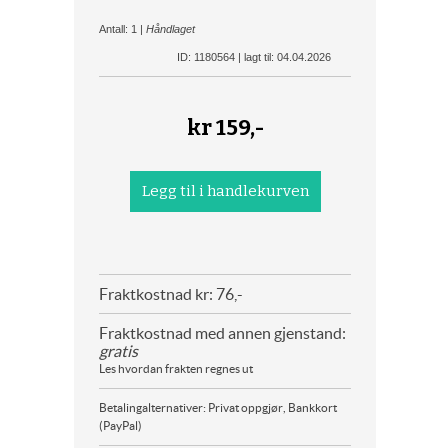
Antall: 1 |
Håndlaget
ID: 1180564 | lagt til: 04.04.2026
kr
159,-
Fraktkostnad kr: 76,-
Fraktkostnad med annen gjenstand:
gratis
Les hvordan frakten regnes ut
Betalingalternativer: Privat oppgjør, Bankkort
(PayPal)