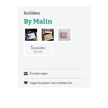
Butikken
By Malin
5
produkter
Se mer
Kontakt selger
Legg til butikken i favorittlisten din