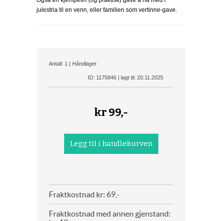
Også en kjempefin (og praktisk) gave å ha med i
julestria til en venn, eller familien som vertinne-gave.
Antall: 1 |
Håndlaget
ID: 1175846 | lagt til: 20.11.2025
kr
99,-
Fraktkostnad kr: 69,-
Fraktkostnad med annen gjenstand: