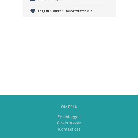
Legg til butikken i favorittlisten din
OM EPLA
Eplabloggen
Om butikken
Kontakt oss