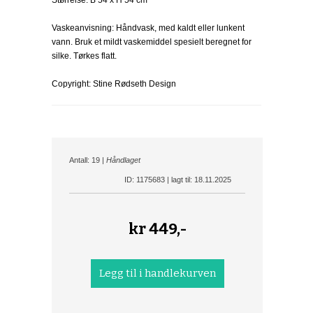
Størrelse: B 54 x H 54 cm
Vaskeanvisning: Håndvask, med kaldt eller lunkent
vann. Bruk et mildt vaskemiddel spesielt beregnet for
silke. Tørkes flatt.
Copyright: Stine Rødseth Design
Antall: 19 |
Håndlaget
ID: 1175683 | lagt til: 18.11.2025
kr
449,-