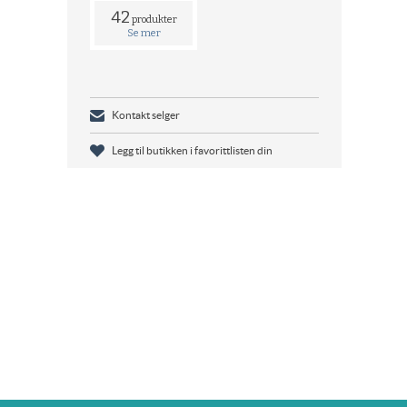
42
produkter
Se mer
Kontakt selger
Legg til butikken i favorittlisten din