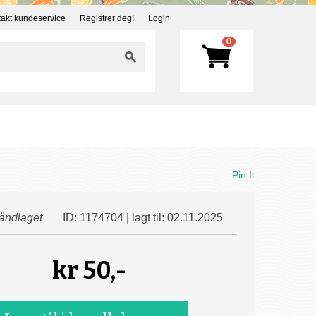
akt kundeservice
Registrer deg!
Login
0
Pin It
åndlaget
ID: 1174704 | lagt til: 02.11.2025
kr
50,-