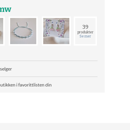
emw
39
produkter
Se mer
selger
butikken i favorittlisten din