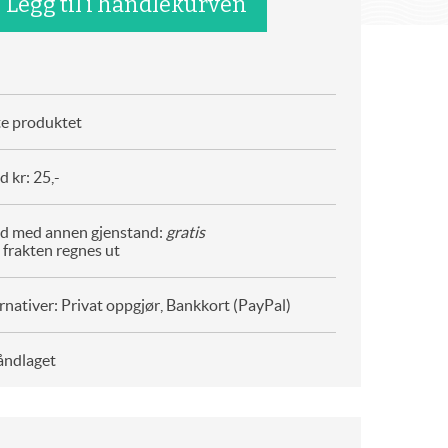
te produktet
 kr: 25,-
d med annen gjenstand:
gratis
 frakten regnes ut
rnativer: Privat oppgjør, Bankkort (PayPal)
åndlaget