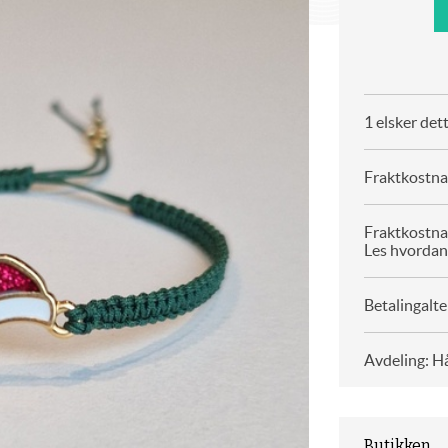
1 elsker det
Fraktkostnad
Fraktkostna
Les hvordan
Betalingalte
Avdeling: H
Butikken