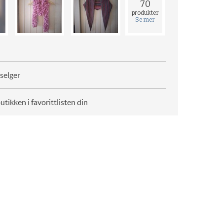
70
produkter
Se mer
selger
butikken i favorittlisten din