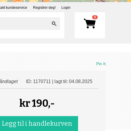
akt kundeservice
Registrer deg!
Login
0
Pin It
åndlaget
ID: 1170711 | lagt til: 04.08.2025
kr
190,-