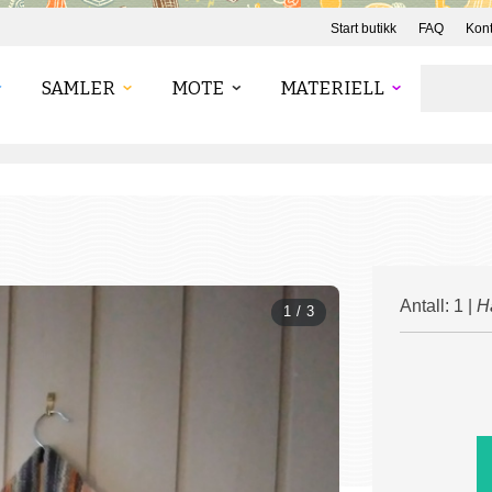
Start butikk
FAQ
Kont
SAMLER
MOTE
MATERIELL
Antall: 1 |
H
1 / 3