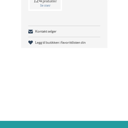
124
produkter
Se mer
Kontakt selger
Legg til butikken i favorittlisten din