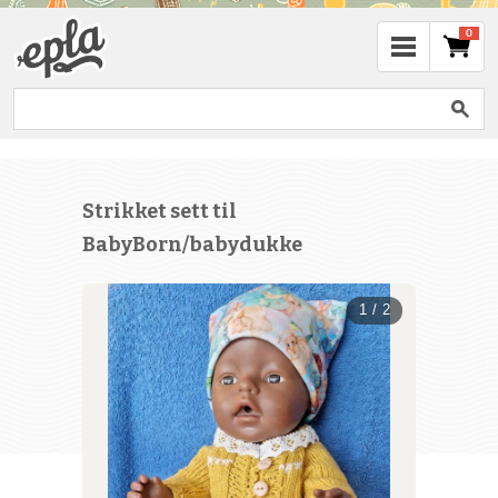
0
Strikket sett til
BabyBorn/babydukke
1 / 2