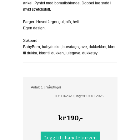
ankel. Pyntet med bomullsblonde. Dobbel lue sydd i
mykt stretchstoff.
Farger: Hovedfarger gul, blå, hvit.
Egen design.
Søkeord:
BabyBorn, babydukke, bursdagsgave, dukkeklær, klær
til dukka, klær til dukken, julegave, dukketøy
Antall: 1 |
Håndlaget
ID: 1162320 | lagt til: 07.01.2025
kr
190,-