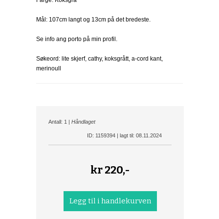
Farge: Koksgrå
Mål: 107cm langt og 13cm på det bredeste.
Se info ang porto på min profil.
Søkeord: lite skjerf, cathy, koksgrått, a-cord kant,
merinoull
Antall: 1 |
Håndlaget
ID: 1159394 | lagt til: 08.11.2024
kr
220,-