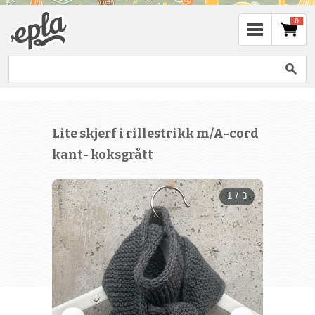
0
Lite skjerf i rillestrikk m/A-cord
kant- koksgrått
1 / 3