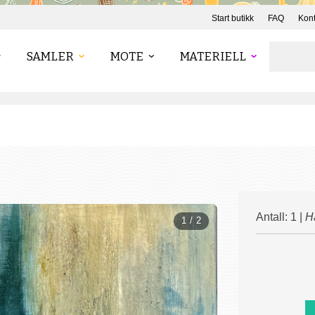
Start butikk
FAQ
Kont
SAMLER
MOTE
MATERIELL
Antall: 1 |
H
1 / 2