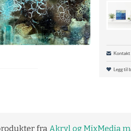
Kontakt 
Legg til 
produkter fra
Akryl og MixMedia m