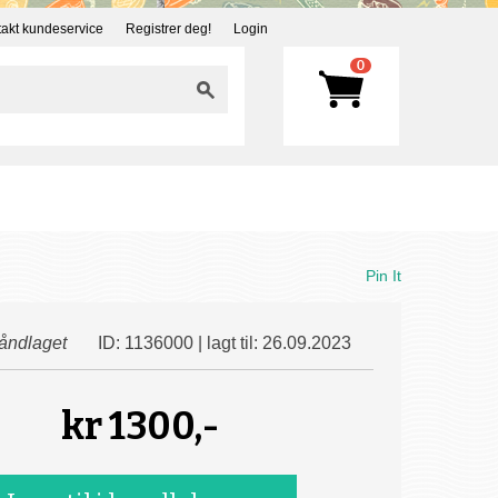
akt kundeservice
Registrer deg!
Login
0
Pin It
åndlaget
ID: 1136000 | lagt til: 26.09.2023
kr
1300,-