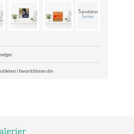
5
produkter
Se mer
selger
butikken i favorittlisten din
alerier