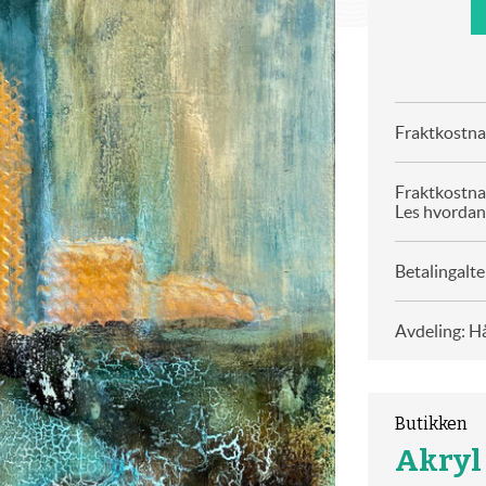
Fraktkostnad
Fraktkostna
Les hvordan
Betalingalte
Avdeling: H
Butikken
Akryl