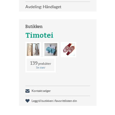
Avdeling: Håndlaget
Butikken
Timotei
139
produkter
Se mer
Kontakt selger
Legg til butikken i favorittlisten din