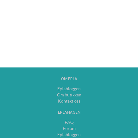
OM EPLA
Eplabloggen
Om butikken
Kontakt oss
EPLAHAGEN
FAQ
Forum
Eplabloggen