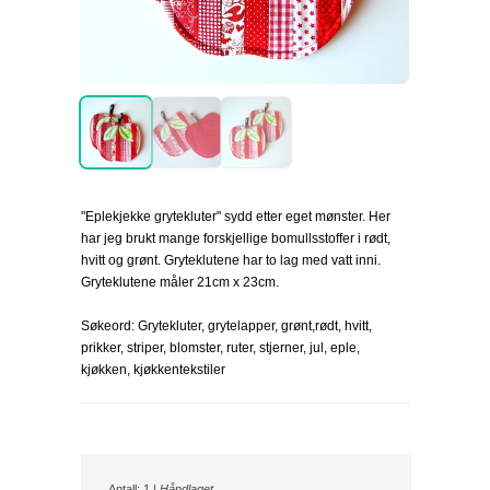
"Eplekjekke grytekluter" sydd etter eget mønster. Her
har jeg brukt mange forskjellige bomullsstoffer i rødt,
hvitt og grønt. Gryteklutene har to lag med vatt inni.
Gryteklutene måler 21cm x 23cm.
Søkeord: Grytekluter, grytelapper, grønt,rødt, hvitt,
prikker, striper, blomster, ruter, stjerner, jul, eple,
kjøkken, kjøkkentekstiler
Antall: 1 |
Håndlaget