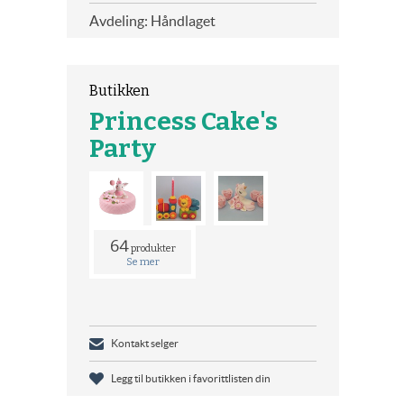
Avdeling: Håndlaget
Butikken
Princess Cake's
Party
64
produkter
Se mer
Kontakt selger
Legg til butikken i favorittlisten din