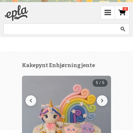
0
Kakepynt Enhjørning jente
5 / 5