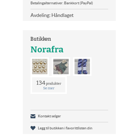
Betalingalternativer: Bankkort (PayPal)
Avdeling: Håndlaget
Butikken
Norafra
134
produkter
Se mer
Kontakt selger
Legg til butikken i favorittlisten din