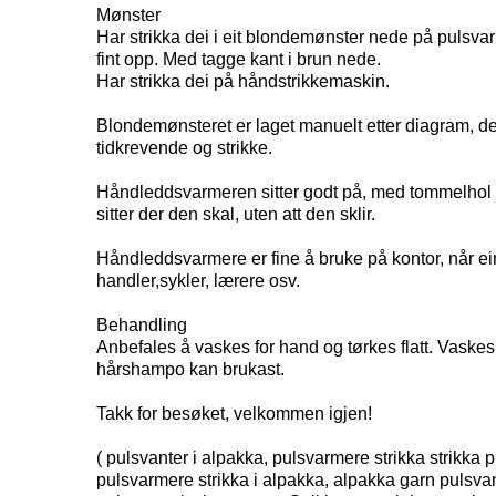
Mønster
Har strikka dei i eit blondemønster nede på pulsv
fint opp. Med tagge kant i brun nede.
Har strikka dei på håndstrikkemaskin.
Blondemønsteret er laget manuelt etter diagram, d
tidkrevende og strikke.
Håndleddsvarmeren sitter godt på, med tommelhol s
sitter der den skal, uten att den sklir.
Håndleddsvarmere er fine å bruke på kontor, når ein 
handler,sykler, lærere osv.
Behandling
Anbefales å vaskes for hand og tørkes flatt. Vaskes
hårshampo kan brukast.
Takk for besøket, velkommen igjen!
( pulsvanter i alpakka, pulsvarmere strikka strikka 
pulsvarmere strikka i alpakka, alpakka garn pulsvan