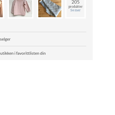
205
produkter
Se mer
selger
butikken i favorittlisten din