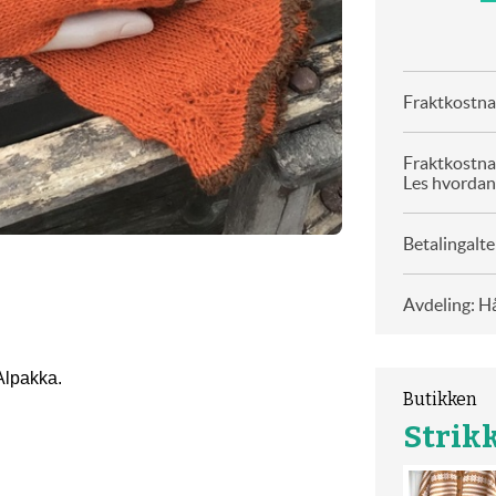
Fraktkostnad
Fraktkostna
Les hvordan
Betalingalte
Avdeling: H
Alpakka.
Butikken
Strik