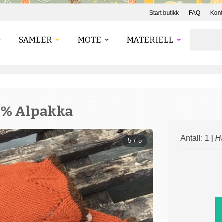
Start butikk
FAQ
Kont
SAMLER
MOTE
MATERIELL
00% Alpakka
Antall: 1 |
H
5 / 5