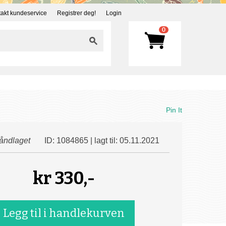
akt kundeservice
Registrer deg!
Login
0
Pin It
åndlaget
ID: 1084865 | lagt til: 05.11.2021
kr
330,-