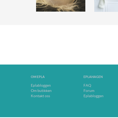
OM EPLA
EPLAHAGEN
Eplabloggen
FAQ
Om butikken
Forum
Kontakt oss
Eplabloggen