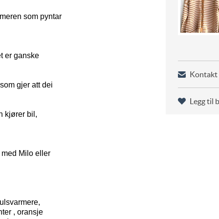
armeren som pyntar
et er ganske
Kontakt 
om gjer att dei
Legg til 
kjører bil,
 med Milo eller
pulsvarmere,
ter , oransje