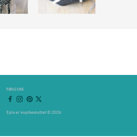
FØLG OSS
Epla er kopibeskyttet © 2026