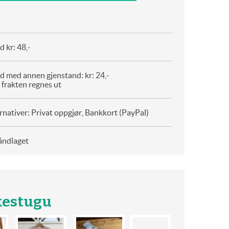
 kr: 48,-
d med annen gjenstand: kr: 24,-
 frakten regnes ut
rnativer: Privat oppgjør, Bankkort (PayPal)
åndlaget
kestugu