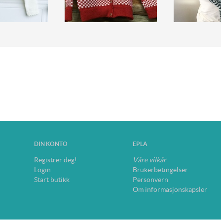
DIN KONTO
EPLA
Registrer deg!
Våre vilkår
Login
Brukerbetingelser
Start butikk
Personvern
Om informasjonskapsler